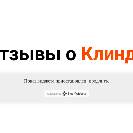
тзывы о
Клин
Показ виджета приостановлен,
продлить
.
Сделано на