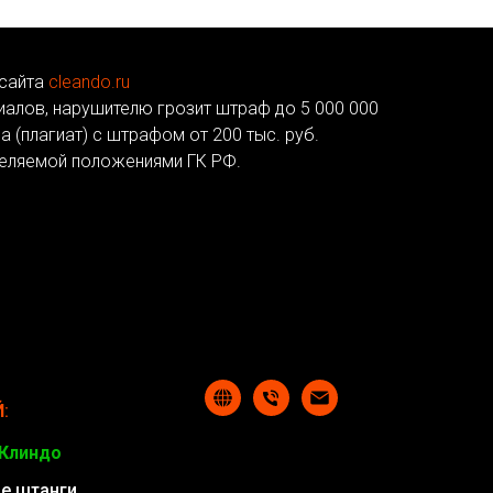
 сайта
cleando.ru
риалов, нарушителю грозит штраф до 5 000 000
 (плагиат) с штрафом от 200 тыс. руб.
деляемой положениями ГК РФ.
Й
:
Клиндо
е штанги